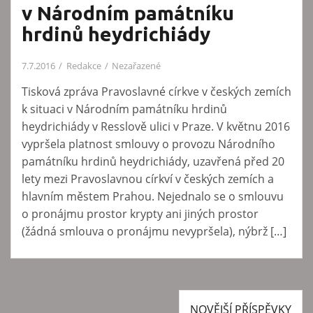
v Národním památníku
hrdinů heydrichiády
7.7.2016
Redakce
Nezařazené
Tisková zpráva Pravoslavné církve v českých zemích
k situaci v Národním památníku hrdinů
heydrichiády v Resslově ulici v Praze. V květnu 2016
vypršela platnost smlouvy o provozu Národního
památníku hrdinů heydrichiády, uzavřená před 20
lety mezi Pravoslavnou církví v českých zemích a
hlavním městem Prahou. Nejednalo se o smlouvu
o pronájmu prostor krypty ani jiných prostor
(žádná smlouva o pronájmu nevypršela), nýbrž […]
NOVĚJŠÍ PŘÍSPĚVKY