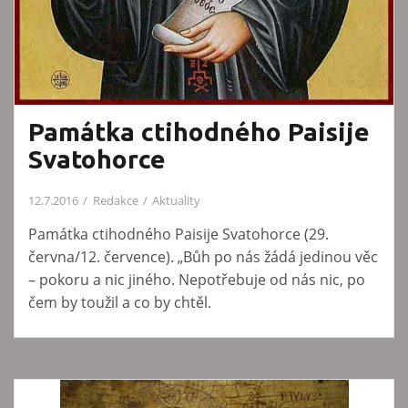
Památka ctihodného Paisije
Svatohorce
12.7.2016
Redakce
Aktuality
Památka ctihodného Paisije Svatohorce (29.
června/12. července). „Bůh po nás žádá jedinou věc
– pokoru a nic jiného. Nepotřebuje od nás nic, po
čem by toužil a co by chtěl.