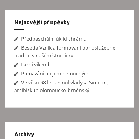
s
p
Nejnovější příspěvky
ě
v
Předpaschální úklid chrámu
k
Beseda Vznik a formování bohoslužebné
y
tradice v naší místní církvi
Farní víkend
Pomazání olejem nemocných
Ve věku 98 let zesnul vladyka Simeon,
arcibiskup olomoucko-brněnský
Archivy