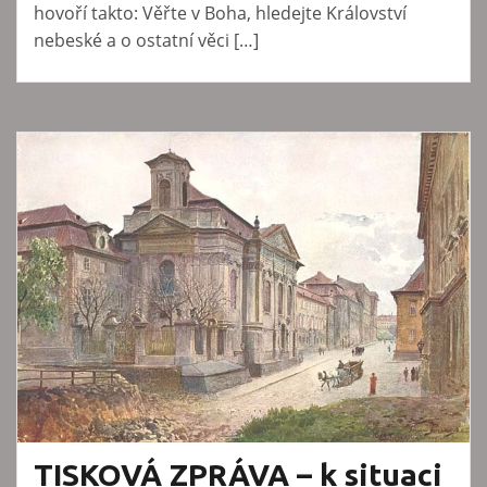
hovoří takto: Věřte v Boha, hledejte Království
nebeské a o ostatní věci […]
TISKOVÁ ZPRÁVA – k situaci