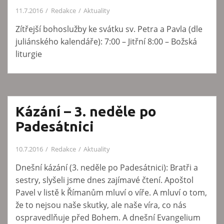
11.7.2016
Redakce
Aktuality
Zítřejší bohoslužby ke svátku sv. Petra a Pavla (dle
juliánského kalendáře): 7:00 – Jitřní 8:00 – Božská
liturgie
Kázání – 3. neděle po
Padesátnici
10.7.2016
Redakce
Aktuality
Dnešní kázání (3. neděle po Padesátnici): Bratři a
sestry, slyšeli jsme dnes zajímavé čtení. Apoštol
Pavel v listě k Římanům mluví o víře. A mluví o tom,
že to nejsou naše skutky, ale naše víra, co nás
ospravedlňuje před Bohem. A dnešní Evangelium