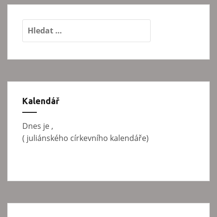
V
y
h
l
e
d
á
Kalendář
v
á
Dnes je
,
n
(
juliánského církevního kalendáře)
í