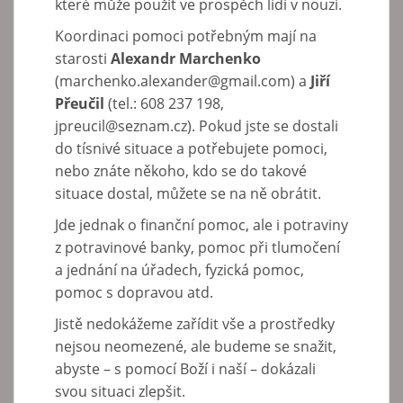
které může použít ve prospěch lidí v nouzi.
Koordinaci pomoci potřebným mají na
starosti
Alexandr Marchenko
(marchenko.alexander@gmail.com) a
Jiří
Přeučil
(tel.: 608 237 198,
jpreucil@seznam.cz). Pokud jste se dostali
do tísnivé situace a potřebujete pomoci,
nebo znáte někoho, kdo se do takové
situace dostal, můžete se na ně obrátit.
Jde jednak o finanční pomoc, ale i potraviny
z potravinové banky, pomoc při tlumočení
a jednání na úřadech, fyzická pomoc,
pomoc s dopravou atd.
Jistě nedokážeme zařídit vše a prostředky
nejsou neomezené, ale budeme se snažit,
abyste – s pomocí Boží i naší – dokázali
svou situaci zlepšit.