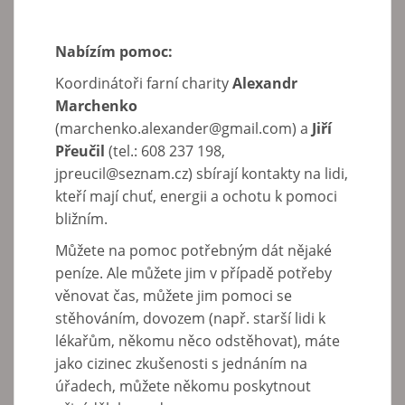
Nabízím pomoc:
Koordinátoři farní charity
Alexandr
Marchenko
(marchenko.alexander@gmail.com) a
Jiří
Přeučil
(tel.: 608 237 198,
jpreucil@seznam.cz) sbírají kontakty na lidi,
kteří mají chuť, energii a ochotu k pomoci
bližním.
Můžete na pomoc potřebným dát nějaké
peníze. Ale můžete jim v případě potřeby
věnovat čas, můžete jim pomoci se
stěhováním, dovozem (např. starší lidi k
lékařům, někomu něco odstěhovat), máte
jako cizinec zkušenosti s jednáním na
úřadech, můžete někomu poskytnout