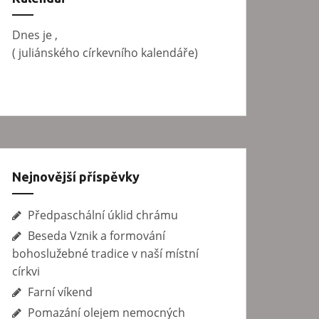
v
á
Dnes je
,
n
(
juliánského církevního kalendáře)
í
Nejnovější příspěvky
Předpaschální úklid chrámu
Beseda Vznik a formování
bohoslužebné tradice v naší místní
církvi
Farní víkend
Pomazání olejem nemocných