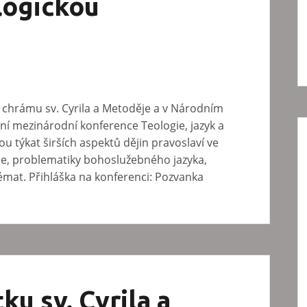
logickou
m chrámu sv. Cyrila a Metoděje a v Národním
í mezinárodní konference Teologie, jazyk a
u týkat širších aspektů dějin pravoslaví ve
ice, problematiky bohoslužebného jazyka,
témat. Přihláška na konferenci: Pozvanka
ku sv. Cyrila a