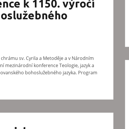
nce k 1150. výročí
hoslužebného
m chrámu sv. Cyrila a Metoděje a v Národním
í mezinárodní konference Teologie, jazyk a
slovanského bohoslužebného jazyka. Program