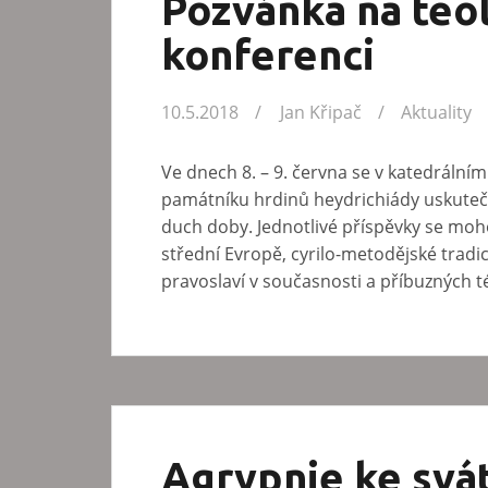
Pozvánka na teo
konferenci
10.5.2018
Jan Křipač
Aktuality
Ve dnech 8. – 9. června se v katedrální
památníku hrdinů heydrichiády uskutečn
duch doby. Jednotlivé příspěvky se moho
střední Evropě, cyrilo-metodějské trad
pravoslaví v současnosti a příbuzných 
Agrypnie ke svát