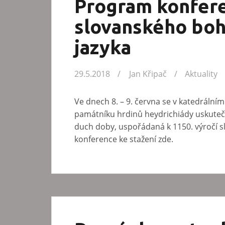
Program konfere
slovanského bo
jazyka
29.5.2018
Jan Křipač
Aktuality
Ve dnech 8. – 9. června se v katedrální
památníku hrdinů heydrichiády uskutečn
duch doby, uspořádaná k 1150. výročí 
konference ke stažení zde.