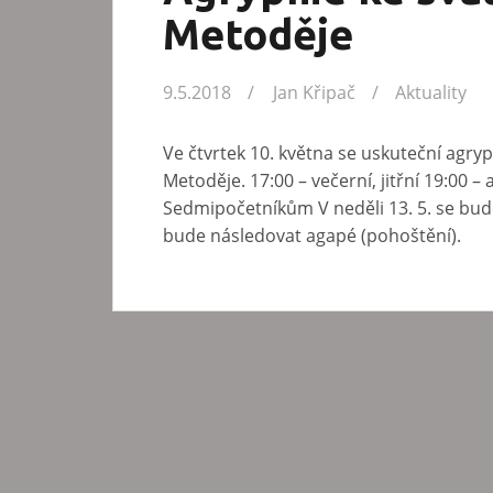
Metoděje
9.5.2018
Jan Křipač
Aktuality
Ve čtvrtek 10. května se uskuteční agryp
Metoděje. 17:00 – večerní, jitřní 19:00 – 
Sedmipočetníkům V neděli 13. 5. se bude k
bude následovat agapé (pohoštění).