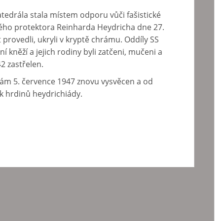
edrála stala místem odporu vůči fašistické
ského protektora Reinharda Heydricha dne 27.
t provedli, ukryli v kryptě chrámu. Oddíly SS
í kněží a jejich rodiny byli zatčeni, mučeni a
42 zastřelen.
rám 5. července 1947 znovu vysvěcen a od
k hrdinů heydrichiády.