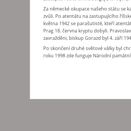
Za německé okupace našeho státu se kat
zvůli. Po atentátu na zastupujícího říš
května 1942 se parašutisté, kteří atentá
Prag 18. června kryptu dobyli. Pravoslavn
zavražděni, biskup Gorazd byl 4. září 19
Po skončení druhé světové války byl ch
roku 1998 zde funguje Národní památní