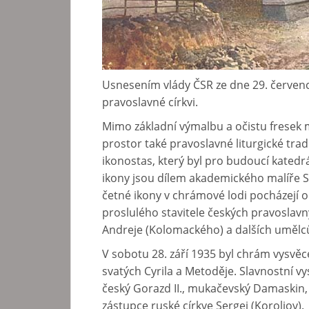
Usnesením vlády ČSR ze dne 29. červen
pravoslavné církvi.
Mimo základní výmalbu a očistu fresek m
prostor také pravoslavné liturgické trad
ikonostas, který byl pro budoucí katedr
ikony jsou dílem akademického malíře Sv
četné ikony v chrámové lodi pocházejí 
proslulého stavitele českých pravoslav
Andreje (Kolomackého) a dalších umělc
V sobotu 28. září 1935 byl chrám vysvěc
svatých Cyrila a Metoděje. Slavnostní vy
český Gorazd II., mukačevský Damaskin, 
zástupce ruské církve Sergej (Koroljov).