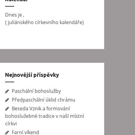
v
á
Dnes je
,
n
(
juliánského církevního kalendáře)
í
Nejnovější příspěvky
Paschální bohoslužby
Předpaschální úklid chrámu
Beseda Vznik a formování
bohoslužebné tradice v naší místní
církvi
Farní víkend