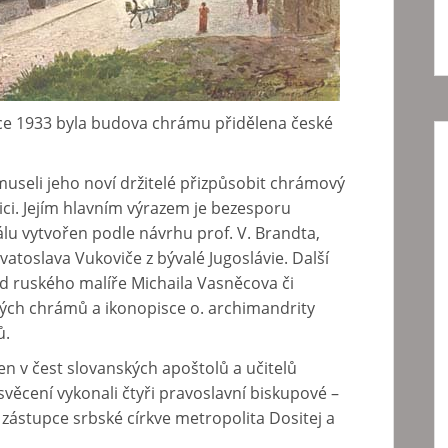
ce 1933 byla budova chrámu přidělena české
useli jeho noví držitelé přizpůsobit chrámový
ici. Jejím hlavním výrazem je bezesporu
álu vytvořen podle návrhu prof. V. Brandta,
atoslava Vukoviče z bývalé Jugoslávie. Další
od ruského malíře Michaila Vasněcova či
ných chrámů a ikonopisce o. archimandrity
ů.
en v čest slovanských apoštolů a učitelů
svěcení vykonali čtyři pravoslavní biskupové –
zástupce srbské církve metropolita Dositej a