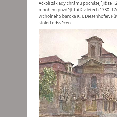
Ačkoli základy chrámu pocházejí již ze 1
mnohem později, totiž v letech 1730–1740
vrcholného baroka K. I. Diezenhofer. Pův
století odsvěcen.