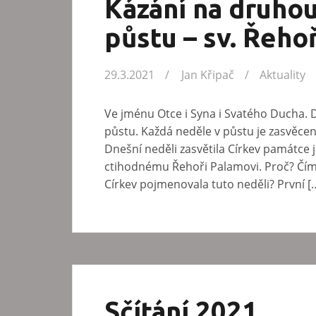
Kázání na druho
půstu – sv. Řeho
29.3.2021
Jan Křipač
Aktuality
Ve jménu Otce i Syna i Svatého Ducha. 
půstu. Každá neděle v půstu je zasvěcen
Dnešní neděli zasvětila Církev památce
ctihodnému Řehoři Palamovi. Proč? Čím s
Církev pojmenovala tuto neděli? První [
Sčítání 2021