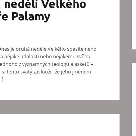
u neděli Velkého
ře Palamy
Dnes je druhá neděle Velkého spasitelného
a nějaké události nebo nějakému světci.
 jednoho z významných teologů a asketů –
i tento svatý zasloužil, že jeho jménem
…]