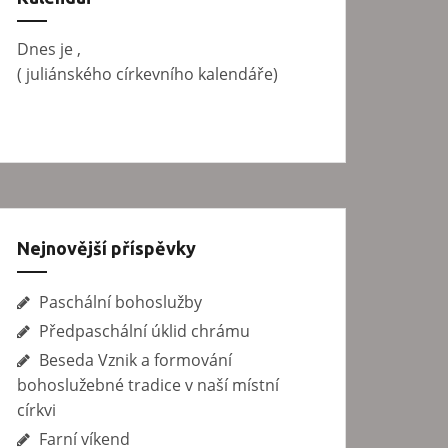
v
á
Dnes je
,
n
(
juliánského církevního kalendáře)
í
Nejnovější příspěvky
Paschální bohoslužby
Předpaschální úklid chrámu
Beseda Vznik a formování
bohoslužebné tradice v naší místní
církvi
Farní víkend