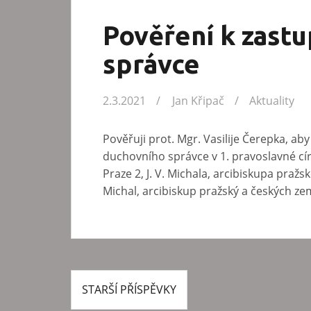
Pověření k zast
správce
2.3.2021
Jan Křipač
Aktuality
Pověřuji prot. Mgr. Vasilije Čerepka, ab
duchovního správce v 1. pravoslavné cír
Praze 2, J. V. Michala, arcibiskupa pražs
Michal, arcibiskup pražský a českých 
STARŠÍ PŘÍSPĚVKY
N