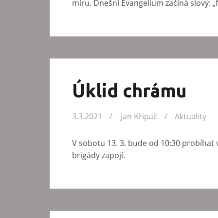
míru. Dnešní Evangelium začíná slovy: „N
Úklid chrámu
3.3.2021
Jan Křipač
Aktuality
V sobotu 13. 3. bude od 10:30 probíhat
brigády zapojí.