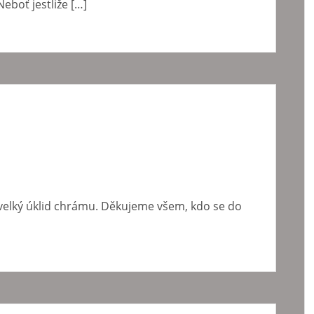
eboť jestliže […]
 velký úklid chrámu. Děkujeme všem, kdo se do