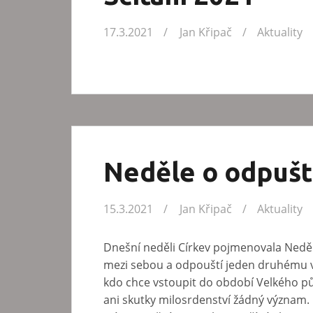
17.3.2021
Jan Křipač
Aktuality
Neděle o odpušt
15.3.2021
Jan Křipač
Aktuality
Dnešní neděli Církev pojmenovala Neděl
mezi sebou a odpouští jeden druhému v
kdo chce vstoupit do období Velkého p
ani skutky milosrdenství žádný význam. H