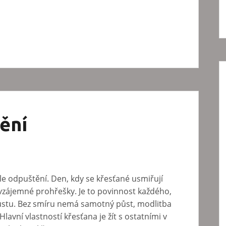
ění
e odpuštění. Den, kdy se křesťané usmiřují
zájemné prohřešky. Je to povinnost každého,
ůstu. Bez smíru nemá samotný půst, modlitba
lavní vlastností křesťana je žít s ostatními v