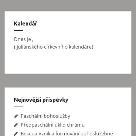
e
d
á
Kalendář
v
á
Dnes je
,
n
(
juliánského církevního kalendáře)
í
Nejnovější příspěvky
Paschální bohoslužby
Předpaschální úklid chrámu
Beseda Vznik a formování bohoslužebné