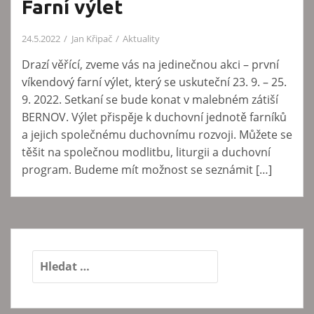
Farní výlet
24.5.2022
Jan Křipač
Aktuality
Drazí věřící, zveme vás na jedinečnou akci – první
víkendový farní výlet, který se uskuteční 23. 9. – 25.
9. 2022. Setkaní se bude konat v malebném zátiší
BERNOV. Výlet přispěje k duchovní jednotě farníků
a jejich společnému duchovnímu rozvoji. Můžete se
těšit na společnou modlitbu, liturgii a duchovní
program. Budeme mít možnost se seznámit […]
V
y
h
l