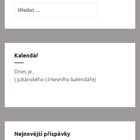
V
y
h
l
e
d
á
Kalendář
v
á
Dnes je
,
n
(
juliánského církevního kalendáře)
í
Nejnovější příspěvky