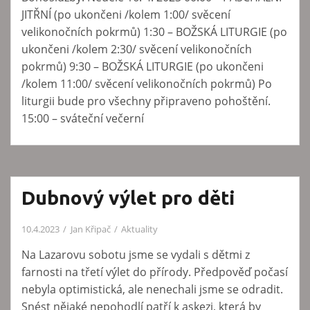
JITŘNÍ (po ukončeni /kolem 1:00/ svěcení
velikonočních pokrmů) 1:30 – BOŽSKÁ LITURGIE (po
ukončeni /kolem 2:30/ svěcení velikonočních
pokrmů) 9:30 – BOŽSKÁ LITURGIE (po ukončeni
/kolem 11:00/ svěcení velikonočních pokrmů) Po
liturgii bude pro všechny připraveno pohoštění.
15:00 – sváteční večerní
Dubnový výlet pro děti
10.4.2023
Jan Křipač
Aktuality
Na Lazarovu sobotu jsme se vydali s dětmi z
farnosti na třetí výlet do přírody. Předpověď počasí
nebyla optimistická, ale nenechali jsme se odradit.
Snést nějaké nepohodlí patří k askezi, která by