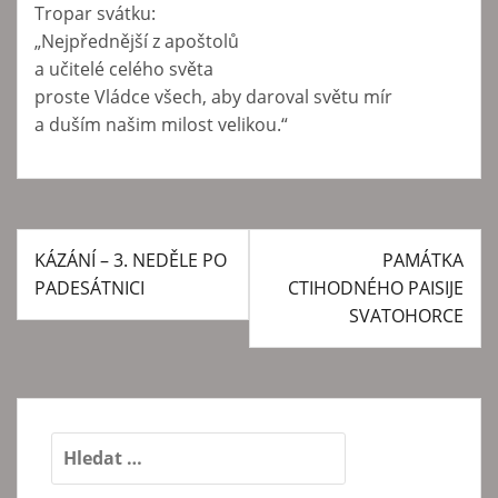
Tropar svátku:
„Nejpřednější z apoštolů
a učitelé celého světa
proste Vládce všech, aby daroval světu mír
a duším našim milost velikou.“
KÁZÁNÍ – 3. NEDĚLE PO
PAMÁTKA
N
PADESÁTNICI
CTIHODNÉHO PAISIJE
a
SVATOHORCE
v
i
g
a
V
y
c