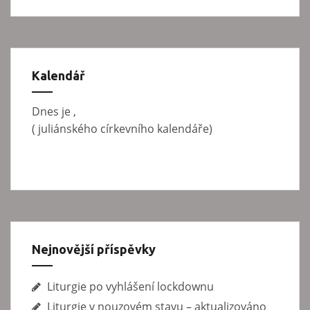
h
e
l
p
e
d
r
á
Kalendář
o
v
p
á
Dnes je
,
n
ř
(
juliánského církevního kalendáře)
í
í
s
p
ě
v
Nejnovější příspěvky
e
Liturgie po vyhlášení lockdownu
k
Liturgie v nouzovém stavu – aktualizováno