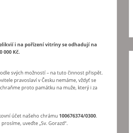
ikvií i na pořízení vitríny se odhadují na
0 000 Kč.
podle svých možností – na tuto činnost přispět.
itele pravoslaví v Česku nemáme, vždyť se
Zachraňme proto památku na muže, který i za
nkovní účet našeho chrámu
100676374/0300
.
 prosíme, uveďte „Sv. Gorazd“.