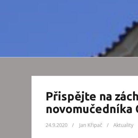
Přispějte na zách
novomučedníka 
24.9.2020
Jan Křipač
Aktuality