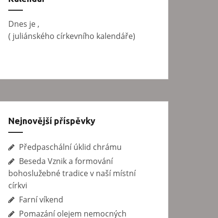
v
á
Dnes je
,
n
(
juliánského církevního kalendáře)
í
Nejnovější příspěvky
Předpaschální úklid chrámu
Beseda Vznik a formování
bohoslužebné tradice v naší místní
církvi
Farní víkend
Pomazání olejem nemocných