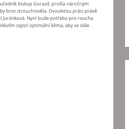
omučedník biskup Gorazd, prošla náročným
y brzo ztrouchnivěla. Dvouletou práci právě
al Juránková. Nyní bude potřeba pro roucha
likviím zajistí optimální klima, aby se dále