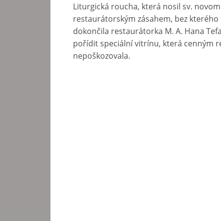
Liturgická roucha, která nosil sv. nov
restaurátorským zásahem, bez kterého b
dokončila restaurátorka M. A. Hana Tef
pořídit speciální vitrínu, která cenným re
nepoškozovala.