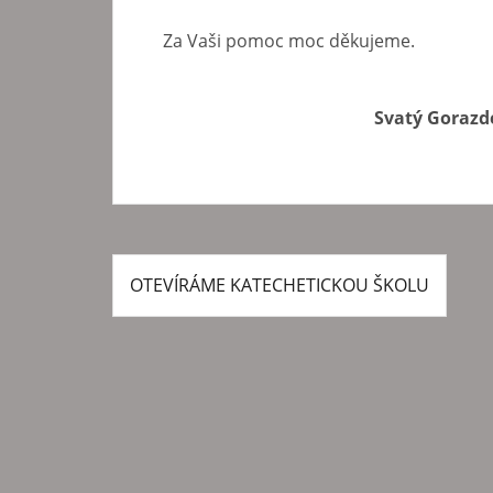
Za Vaši pomoc moc děkujeme.
Svatý Gorazde
OTEVÍRÁME KATECHETICKOU ŠKOLU
N
a
v
i
g
a