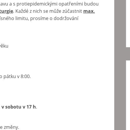
stavu a s protiepidemickými opatřeními budou
iturgie
. Každé z nich se může zúčastnit
max.
ísného limitu, prosíme o dodržování
věku
o pátku v 8:00.
a
v sobotu v 17 h
.
ze změny.