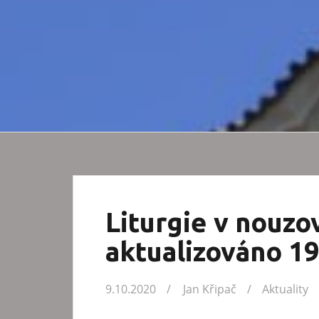
Liturgie v nouzo
aktualizováno 19
9.10.2020
Jan Křipač
Aktuality