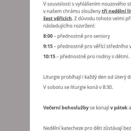
V souvislosti s vyhlášením nouzového 
v našem chrámu slouženy
tři nedělní l
šest věřících
. Z důvodu tohoto velmi př
následujícího rozvržení:
8:00
– přednostně pro seniory
9:15
– přednostně pro věřící středního 
10:15
– přednostně pro rodiny s dětmi.
Liturgie probíhají i každý den od úterý d
V sobotu se liturgie koná v 8:30.
Večerní bohoslužby
se konají
v pátek
Nedělní katecheze pro děti zůstávají be