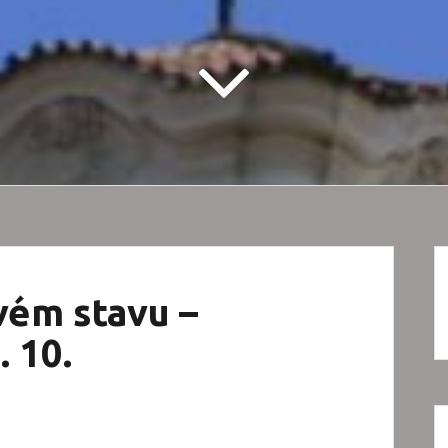
vém stavu –
. 10.