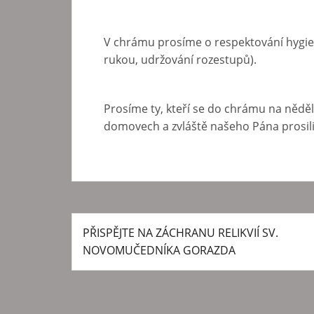
V chrámu prosíme o respektování hygien
rukou, udržování rozestupů).
Prosíme ty, kteří se do chrámu na něděln
domovech a zvláště našeho Pána prosil
PŘISPĚJTE NA ZÁCHRANU RELIKVIÍ SV.
N
NOVOMUČEDNÍKA GORAZDA
a
v
i