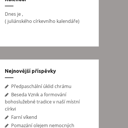
v
á
Dnes je
,
n
(
juliánského církevního kalendáře)
í
Nejnovější příspěvky
Předpaschální úklid chrámu
Beseda Vznik a formování
bohoslužebné tradice v naší místní
církvi
Farní víkend
Pomazání olejem nemocných