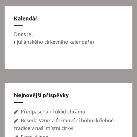
p
e
d
r
á
Kalendář
o
v
p
á
Dnes je
,
n
ř
(
juliánského církevního kalendáře)
í
í
s
p
ě
v
Nejnovější příspěvky
e
Předpaschální úklid chrámu
k
Beseda Vznik a formování bohoslužebné
tradice v naší místní církvi