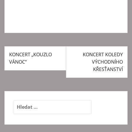
KONCERT „KOUZLO
KONCERT KOLEDY
N
VÁNOC“
VÝCHODNÍHO
a
KŘESŤANSTVÍ
v
i
g
a
V
y
c
h
e
l