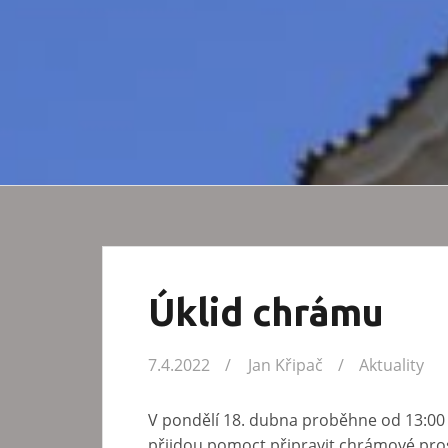
Úklid chrámu
7.4.2022
Jan Křipač
Aktuality
V pondělí 18. dubna proběhne od 13:00
přijdou pomoct připravit chrámové pros