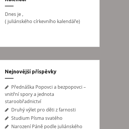
v
á
Dnes je
,
n
(
juliánského církevního kalendáře)
í
Nejnovější příspěvky
Přednáška Popovci a bezpopovci –
vnitřní spory a jednota
staroobřadnictví
Druhý výlet pro děti z farnosti
Studium Písma svatého
Narození Páně podle juliánského