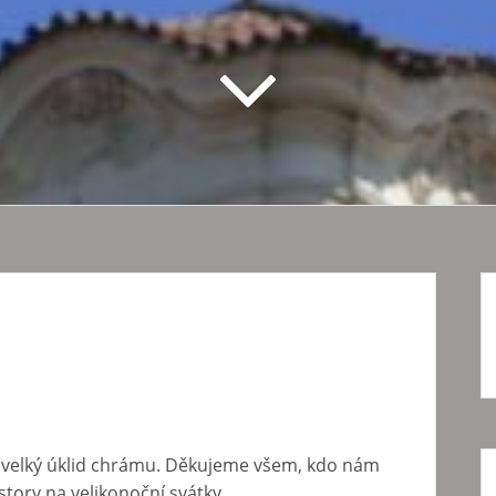
 velký úklid chrámu. Děkujeme všem, kdo nám
tory na velikonoční svátky.