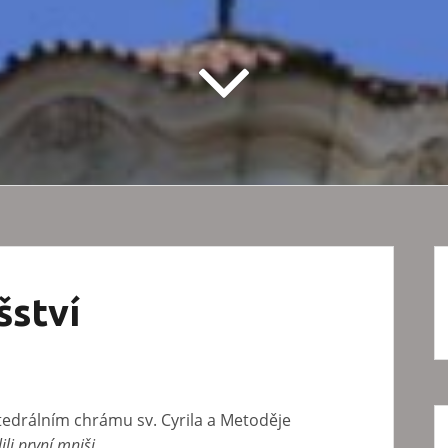
šství
atedrálním chrámu sv. Cyrila a Metoděje
lili první mniši
.