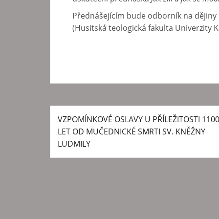
Přednášejícím bude odborník na dějiny
(Husitská teologická fakulta Univerzity K
VZPOMÍNKOVÉ OSLAVY U PŘÍLEŽITOSTI 110
N
LET OD MUČEDNICKÉ SMRTI SV. KNĚŽNY
a
LUDMILY
v
i
g
a