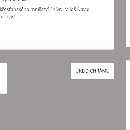
 křesťanského mnišství ThDr. Miloš David
arlovy).
0
ÚKLID CHRÁMU