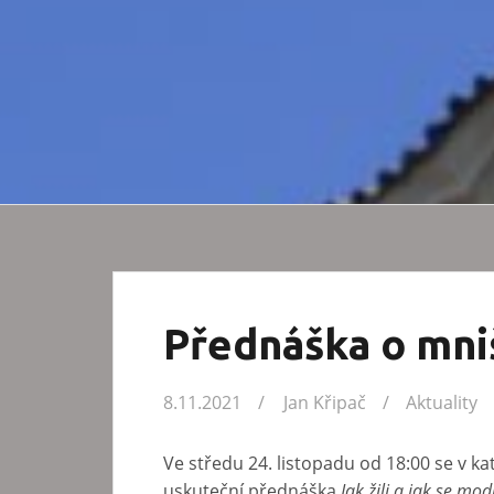
Přednáška o mni
8.11.2021
Jan Křipač
Aktuality
Ve středu 24. listopadu od 18:00 se v k
uskuteční přednáška
Jak žili a jak se mod