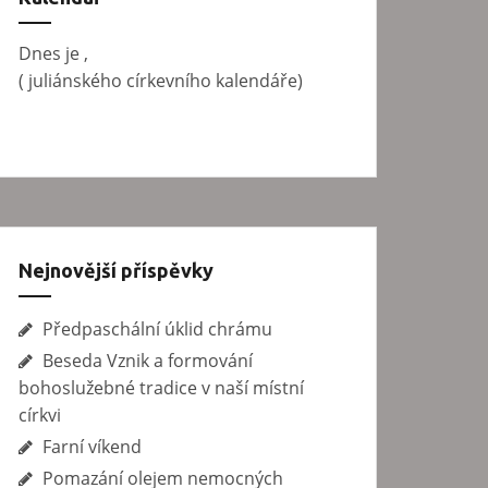
v
á
Dnes je
,
n
(
juliánského církevního kalendáře)
í
Nejnovější příspěvky
Předpaschální úklid chrámu
Beseda Vznik a formování
bohoslužebné tradice v naší místní
církvi
Farní víkend
Pomazání olejem nemocných