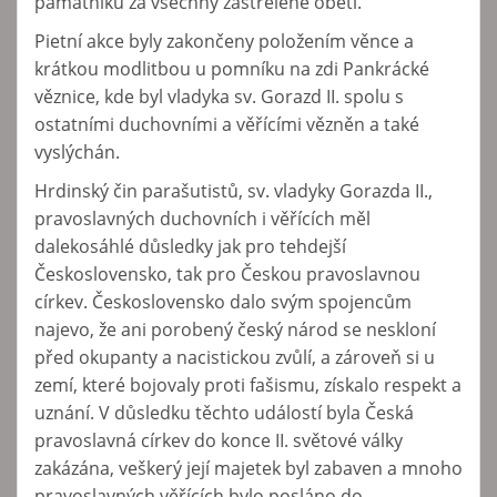
památníku za všechny zastřelené oběti.
Pietní akce byly zakončeny položením věnce a
krátkou modlitbou u pomníku na zdi Pankrácké
věznice, kde byl vladyka sv. Gorazd II. spolu s
ostatními duchovními a věřícími vězněn a také
vyslýchán.
Hrdinský čin parašutistů, sv. vladyky Gorazda II.,
pravoslavných duchovních i věřících měl
dalekosáhlé důsledky jak pro tehdejší
Československo, tak pro Českou pravoslavnou
církev. Československo dalo svým spojencům
najevo, že ani porobený český národ se neskloní
před okupanty a nacistickou zvůlí, a zároveň si u
zemí, které bojovaly proti fašismu, získalo respekt a
uznání. V důsledku těchto událostí byla Česká
pravoslavná církev do konce II. světové války
zakázána, veškerý její majetek byl zabaven a mnoho
pravoslavných věřících bylo posláno do