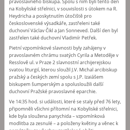
pravoslavného biskupa. Spolu s ním byli tento den
na Kobyliské střelnici, v souvislosti s útokem na R.
Heydricha a poskytnutím útočiště pro
československé výsadkáře, zastřeleni také
duchovní Václav Čikl a Jan Sonneved. Další den byl
zastřelen také duchovní Vladimír Petřek.
Pietní vzpomínkové slavnosti byly zahájeny v
pravoslavném chrámu svatých Cyrila a Metoděje v
Resslově ul. v Praze 2 slavnostní archijerejskou
svatou liturgií, kterou sloužil J.V. Michal arcibiskup
pražský a českých zemí spolu s J.P. Izaiášem
biskupem šumperským a spolusloužili další
duchovní Pražské pravoslavné eparchie.
Ve 14:35 hod. si události, které se staly před 76 lety,
připomněli všichni přítomní na Kobyliské střelnici,
kde byla sloužena panychida – vzpomínková
modlitba za zesnulé – a položeny květiny a věnec k