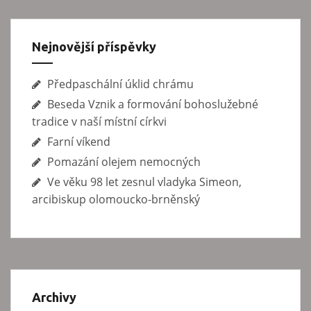
ě
v
e
Nejnovější příspěvky
k
Předpaschální úklid chrámu
Beseda Vznik a formování bohoslužebné
tradice v naší místní církvi
Farní víkend
Pomazání olejem nemocných
Ve věku 98 let zesnul vladyka Simeon,
arcibiskup olomoucko-brněnský
Archivy