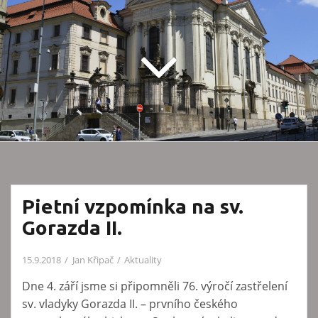
Pietní vzpomínka na sv.
Gorazda II.
15.9.2018
Jan Křipač
Aktuality
Dne 4. září jsme si připomněli 76. výročí zastřelení
sv. vladyky Gorazda II. – prvního českého