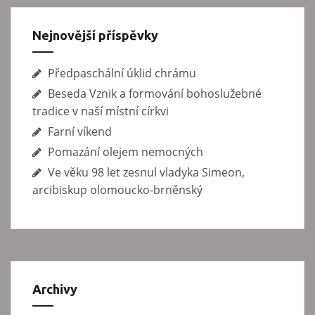
p
ě
Nejnovější příspěvky
v
e
Předpaschální úklid chrámu
k
Beseda Vznik a formování bohoslužebné
tradice v naší místní církvi
Farní víkend
Pomazání olejem nemocných
Ve věku 98 let zesnul vladyka Simeon,
arcibiskup olomoucko-brněnský
Archivy