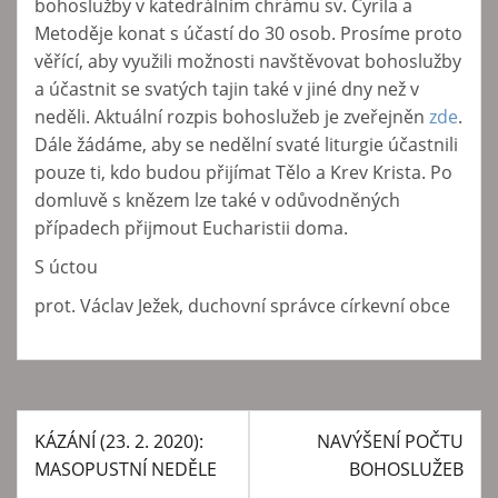
bohoslužby v katedrálním chrámu sv. Cyrila a
Metoděje konat s účastí do 30 osob. Prosíme proto
věřící, aby využili možnosti navštěvovat bohoslužby
a účastnit se svatých tajin také v jiné dny než v
neděli. Aktuální rozpis bohoslužeb je zveřejněn
zde
.
Dále žádáme, aby se nedělní svaté liturgie účastnili
pouze ti, kdo budou přijímat Tělo a Krev Krista. Po
domluvě s knězem lze také v odůvodněných
případech přijmout Eucharistii doma.
S úctou
prot. Václav Ježek, duchovní správce církevní obce
KÁZÁNÍ (23. 2. 2020):
NAVÝŠENÍ POČTU
N
MASOPUSTNÍ NEDĚLE
BOHOSLUŽEB
a