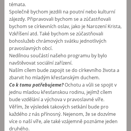
témata.
Společně bychom jezdili na poutní nebo kulturní
zájezdy. Připravovali bychom se a zúčastňovali
bychom se církevních oslav, jako je Narození Krista,
Vzkříšení atd. Také bychom se zúčastňovali
bohoslužeb chrámových svátku jednotlivých
pravoslavných obcí.
Nedílnou součástí našeho programu by bylo
navštěvovat sociální zařízení.
Naším cílem bude zapojit se do církevního života a
zbarvit ho mladým křesťanským duchem.
Co k tomu potřebujeme?
Ochotu a vůli se spojit v
jednu mladou křesťanskou rodinu, jejímž cílem
bude vzdělání a výchova v pravoslavné víře.
Věřím, že výsledek takových setkání bude pro
každého z nás přínosný. Nejenom, že se dozvíme
více o naší víře, ale také vzájemně poznáme jeden
druhého.