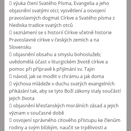
 výuka čtení Svatého Písma, Evangelia a jeho
objasnění svatými otci; vysvětlení a osvojení
pravoslavných dogmat Církve a Svatého písma z
hlediska tradice svatých otců
 seznámení se s historií Církve včetně historie
Pravoslavné církve v českých zemích a na
Slovensku
 objasnění obsahu a smyslu bohoslužeb;
uvědomělá účast v liturgickém životě církve a
pomoc při přípravě k přijímání sv. Tajin
 návod, jak se modlit v chrámu a jak doma
 výchova mládeže v duchu svatých evangelních
přikázání tak, aby se tyto Boží zákony staly součástí
jejich života
 objasnění křesťanských morálních zásad a jejich
význam v současné době
 osvojení správného citového přístupu ke členům
rodiny a svým blízkým, naučit se trpělivosti a