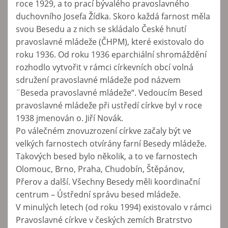
roce 1929, a to prací bývalého pravoslavného
duchovního Josefa Žídka. Skoro každá farnost měla
svou Besedu a z nich se skládalo České hnutí
pravoslavné mládeže (ČHPM), které existovalo do
roku 1936. Od roku 1936 eparchiální shromáždění
rozhodlo vytvořit v rámci církevních obcí volná
sdružení pravoslavné mládeže pod názvem
¨Beseda pravoslavné mládeže‘‘. Vedoucím Besed
pravoslavné mládeže při ustředí církve byl v roce
1938 jmenován o. Jiří Novák.
Po válečném znovuzrození církve začaly být ve
velkých farnostech otvírány farní Besedy mládeže.
Takových besed bylo několik, a to ve farnostech
Olomouc, Brno, Praha, Chudobín, Štěpánov,
Přerov a další. Všechny Besedy měli koordinační
centrum – Ústřední správu besed mládeže.
V minulých letech (od roku 1994) existovalo v rámci
Pravoslavné církve v českých zemích Bratrstvo