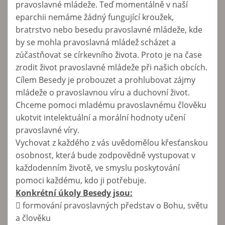
pravoslavné mládeže. Teď momentálně v naší
eparchii nemáme žádný fungující kroužek,
bratrstvo nebo besedu pravoslavné mládeže, kde
by se mohla pravoslavná mládež scházet a
zúčastňovat se církevního života. Proto je na čase
zrodit život pravoslavné mládeže při našich obcích.
Cílem Besedy je probouzet a prohlubovat zájmy
mládeže o pravoslavnou víru a duchovní život.
Chceme pomoci mladému pravoslavnému člověku
ukotvit intelektuální a morální hodnoty učení
pravoslavné víry.
Vychovat z každého z vás uvědomělou křesťanskou
osobnost, která bude zodpovědně vystupovat v
každodenním životě, ve smyslu poskytování
pomoci každému, kdo ji potřebuje.
Konkrétní úkoly Besedy jsou:
 formování pravoslavných představ o Bohu, světu
a člověku