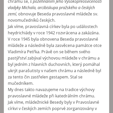
chrámu se,
s požehnáním Jeho Vysokopřeosvícenosti
vladyky Michala, arcibiskupa pražského a českých
zemí,
obnovuje Beseda pravoslavné mládeže sv.
novomučedníků českých.
Jak víme, pravoslavná církev byla po událostech
heydrichiády v roce 1942 rozvrácena a zakázána.
V roce 1945 byla obnovena Beseda pravoslavné
mládeže a následně byla zasvěcena památce otce
Vladimíra Petřka. Právě on se během svého
pastýřství zabýval výchovou mládeže v chrámu a
byl jedním z hlavních duchovních, který pomáhal
ukrýt parašutisty v našem chrámu a následně byl
za tento čin zastřelen gestapem. Stal se
mučedníkem.
My dnes takto navazujeme na tradice výchovy
pravoslavné mládeže při katedrálním chrámu.
Jak víme, mládežnické Besedy byly v Pravoslavné
církvi v českých zemích poprvé zorganizovány v