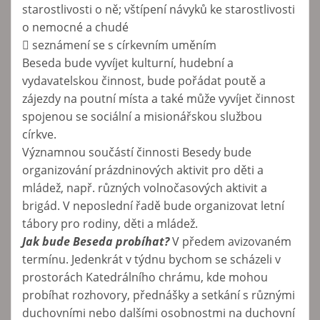
starostlivosti o ně; vštípení návyků ke starostlivosti
o nemocné a chudé
 seznámení se s církevním uměním
Beseda bude vyvíjet kulturní, hudební a
vydavatelskou činnost, bude pořádat poutě a
zájezdy na poutní místa a také může vyvíjet činnost
spojenou se sociální a misionářskou službou
církve.
Významnou součástí činnosti Besedy bude
organizování prázdninových aktivit pro děti a
mládež, např. různých volnočasových aktivit a
brigád. V neposlední řadě bude organizovat letní
tábory pro rodiny, děti a mládež.
Jak bude Beseda probíhat?
V předem avizovaném
termínu. Jedenkrát v týdnu bychom se scházeli v
prostorách Katedrálního chrámu, kde mohou
probíhat rozhovory, přednášky a setkání s různými
duchovními nebo dalšími osobnostmi na duchovní