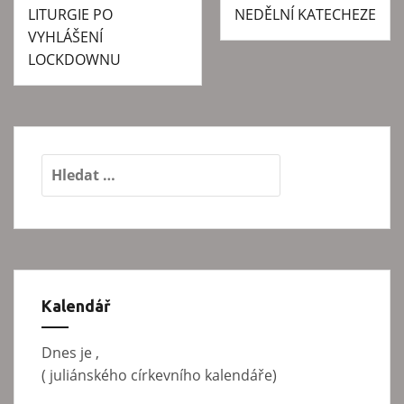
LITURGIE PO
NEDĚLNÍ KATECHEZE
N
VYHLÁŠENÍ
a
LOCKDOWNU
v
i
g
a
V
y
c
h
e
l
p
e
d
r
á
Kalendář
o
v
p
á
Dnes je
,
n
ř
(
juliánského církevního kalendáře)
í