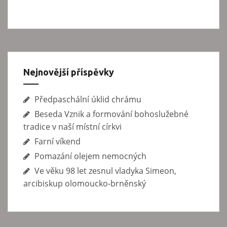
í
s
p
ě
v
Nejnovější příspěvky
e
Předpaschální úklid chrámu
k
Beseda Vznik a formování bohoslužebné
tradice v naší místní církvi
Farní víkend
Pomazání olejem nemocných
Ve věku 98 let zesnul vladyka Simeon,
arcibiskup olomoucko-brněnský