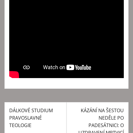
DÁLKOVÉ STUDIUM
KÁZÁNÍ NA ŠESTOU
N
PRAVOSLAVNÉ
NEDĚLE PO
a
TEOLOGIE
PADESÁTNICI: O
v
UZDRAVENÍ MRTVICÍ