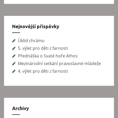
ě
v
e
Nejnovější příspěvky
k
Úklid chrámu
5. výlet pro děti z farnosti
Přednáška o Svaté hoře Athos
Mezinárodní setkání pravoslavné mládeže
4. výlet pro děti z farnosti
Archivy