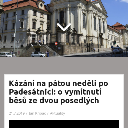
Kázání na pátou neděli po
Padesátnici: o vymítnutí
běsů ze dvou posedlých
21.7.2019
Jan Křipač
Aktuality