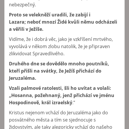
nebezpečný.
Proto se velekněží uradili, že zabijí i
Lazara; neboť mnozí Židé kvůli němu odcházeli
a věřili v Ježíše.
Vidíme, že i dobrá věc, jako je vzkříšení mrtvého,
vyvolává v někom zlobu natolik, že je připraven
zlikvidovat Spravedlivého.
Druhého dne se dovědělo mnoho poutníků,
kteří přišli na svátky, že Ježíš přichází do
Jeruzaléma.
Vzali palmové ratolesti, šli ho uvítat a volali:
„Hosanna, požehnaný, jenž přichází ve jménu
Hospodinově, král izraelský
.”
Kristus nejenom vchází do Jeruzaléma jako do
posvátného města a tím se sjednocuje s
židovstvím, ale taky alegoricky vchází do našeho