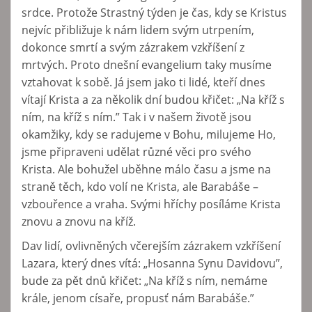
srdce. Protože Strastný týden je čas, kdy se Kristus
nejvíc přibližuje k nám lidem svým utrpením,
dokonce smrtí a svým zázrakem vzkříšení z
mrtvých. Proto dnešní evangelium taky musíme
vztahovat k sobě. Já jsem jako ti lidé, kteří dnes
vítají Krista a za několik dní budou křičet: „Na kříž s
ním, na kříž s ním.” Tak i v našem životě jsou
okamžiky, kdy se radujeme v Bohu, milujeme Ho,
jsme připraveni udělat různé věci pro svého
Krista. Ale bohužel uběhne málo času a jsme na
straně těch, kdo volí ne Krista, ale Barabáše –
vzbouřence a vraha. Svými hříchy posíláme Krista
znovu a znovu na kříž.
Dav lidí, ovlivněných včerejším zázrakem vzkříšení
Lazara, který dnes vítá: „Hosanna Synu Davidovu”,
bude za pět dnů křičet: „Na kříž s ním, nemáme
krále, jenom císaře, propusť nám Barabáše.”