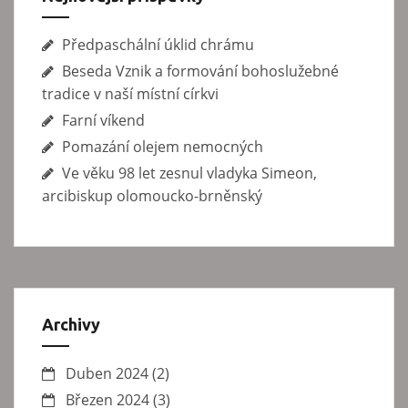
ě
v
Předpaschální úklid chrámu
e
Beseda Vznik a formování bohoslužebné
k
tradice v naší místní církvi
Farní víkend
Pomazání olejem nemocných
Ve věku 98 let zesnul vladyka Simeon,
arcibiskup olomoucko-brněnský
Archivy
Duben 2024
(2)
Březen 2024
(3)