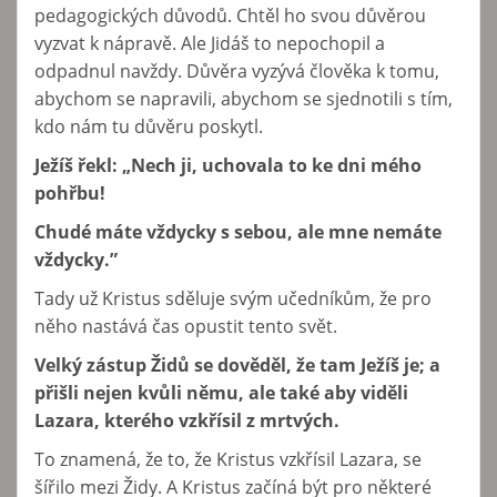
pedagogických důvodů. Chtěl ho svou důvěrou
vyzvat k nápravě. Ale Jidáš to nepochopil a
odpadnul navždy. Důvěra vyzývá člověka k tomu,
abychom se napravili, abychom se sjednotili s tím,
kdo nám tu důvěru poskytl.
Ježíš řekl: „Nech ji, uchovala to ke dni mého
pohřbu!
Chudé máte vždycky s sebou, ale mne nemáte
vždycky.”
Tady už Kristus sděluje svým učedníkům, že pro
něho nastává čas opustit tento svět.
Velký zástup Židů se dověděl, že tam Ježíš je; a
přišli nejen kvůli němu, ale také aby viděli
Lazara, kterého vzkřísil z mrtvých.
To znamená, že to, že Kristus vzkřísil Lazara, se
šířilo mezi Židy. A Kristus začíná být pro některé