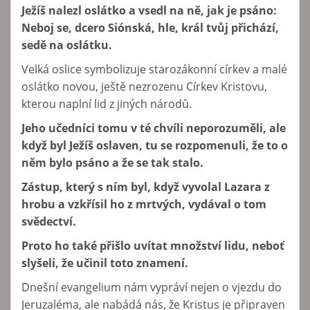
Ježíš nalezl oslátko a vsedl na ně, jak je psáno:
Neboj se, dcero Siónská, hle, král tvůj přichází,
sedě na oslátku.
Velká oslice symbolizuje starozákonní církev a malé
oslátko novou, ještě nezrozenu Církev Kristovu,
kterou naplní lid z jiných národů.
Jeho učedníci tomu v té chvíli neporozuměli, ale
když byl Ježíš oslaven, tu se rozpomenuli, že to o
něm bylo psáno a že se tak stalo.
Zástup, který s ním byl, když vyvolal Lazara z
hrobu a vzkřísil ho z mrtvých, vydával o tom
svědectví.
Proto ho také přišlo uvítat množství lidu, neboť
slyšeli, že učinil toto znamení.
Dnešní evangelium nám vypráví nejen o vjezdu do
Jeruzaléma, ale nabádá nás, že Kristus je připraven