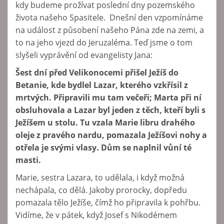
kdy budeme prožívat poslední dny pozemského
života našeho Spasitele. Dnešní den vzpomínáme
na událost z působení našeho Pána zde na zemi, a
to na jeho vjezd do Jeruzaléma. Teď jsme o tom
slyšeli vyprávění od evangelisty Jana:
Šest dní před Velikonocemi přišel Ježíš do
Betanie, kde bydlel Lazar, kterého vzkřísil z
mrtvých. Připravili mu tam večeři; Marta při ní
obsluhovala a Lazar byl jeden z těch, kteří byli s
Ježíšem u stolu. Tu vzala Marie libru drahého
oleje z pravého nardu, pomazala Ježíšovi nohy a
otřela je svými vlasy. Dům se naplnil vůní té
masti.
Marie, sestra Lazara, to udělala, i když možná
nechápala, co dělá. Jakoby prorocky, dopředu
pomazala tělo Ježíše, čímž ho připravila k pohřbu.
Vidíme, že v pátek, když Josef s Nikodémem