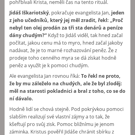
pohřbívali Krista, neměli čas na tento rituál.
Jidáš Iškariotský
,
pokračuje evangelista Jan,
jeden
z jeho učedníků, který jej měl zradit, řekl: „Proč
nebyl ten olej prodán za tři sta denárů a peníze
dány chudým?“
Když to Jidáš viděl, tak hned začal
počítat, jakou cenu má to myro, hned začal jakoby
nadávat, že je to marné rozhazování peněz. Že z
prodeje toho cenného myra se dá získat hodně
peněz a využít je k pomoci chudým.
Ale evangelista Jan rovnou říká:
To řekl ne proto,
že by mu záleželo na chudých, ale že byl zloděj:
měl na starosti pokladnici a bral z toho, co se do
ní dávalo.
Hodně lidí se chová stejně. Pod pokrývkou pomoci
slabším realizují své vlastní zájmy a to tak, že
kšeftují pro svůj zisk. Pomoc bližnímu je jenom
záminka. Kristus pověřil Jidáše chránit sbírku z