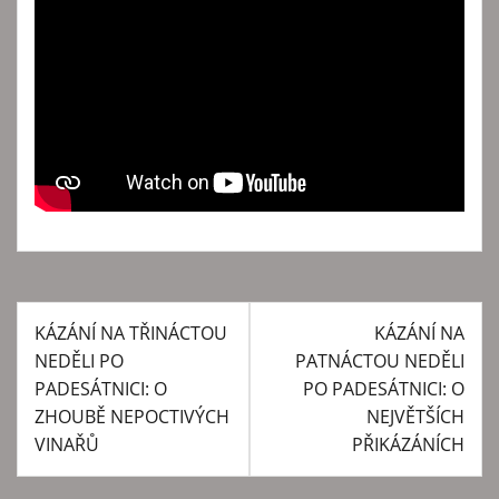
KÁZÁNÍ NA TŘINÁCTOU
KÁZÁNÍ NA
N
NEDĚLI PO
PATNÁCTOU NEDĚLI
a
PADESÁTNICI: O
PO PADESÁTNICI: O
v
ZHOUBĚ NEPOCTIVÝCH
NEJVĚTŠÍCH
VINAŘŮ
PŘIKÁZÁNÍCH
i
g