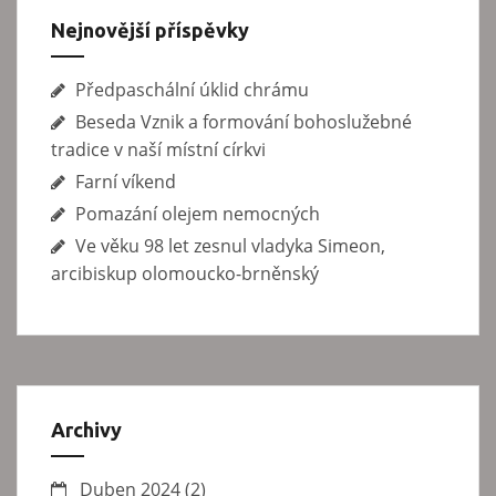
e
Nejnovější příspěvky
k
Předpaschální úklid chrámu
Beseda Vznik a formování bohoslužebné
tradice v naší místní církvi
Farní víkend
Pomazání olejem nemocných
Ve věku 98 let zesnul vladyka Simeon,
arcibiskup olomoucko-brněnský
Archivy
Duben 2024
(2)