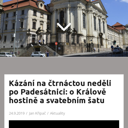
Kázání na čtrnáctou neděli
po Padesátnici: o Králově
hostině a svatebním šatu
24.9.2019
Jan Křipač
Aktuality