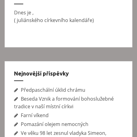
v
r
á
Dnes je
,
o
n
(
juliánského církevního kalendáře)
p
í
ř
í
s
p
Nejnovější příspěvky
ě
v
Předpaschální úklid chrámu
e
Beseda Vznik a formování bohoslužebné
k
tradice v naší místní církvi
Farní víkend
Pomazání olejem nemocných
Ve věku 98 let zesnul vladyka Simeon,