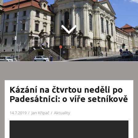
Kázání na čtvrtou neděli po
Padesátnici: o víře setníkově
14.7.2019
Jan Křipač
Aktuality