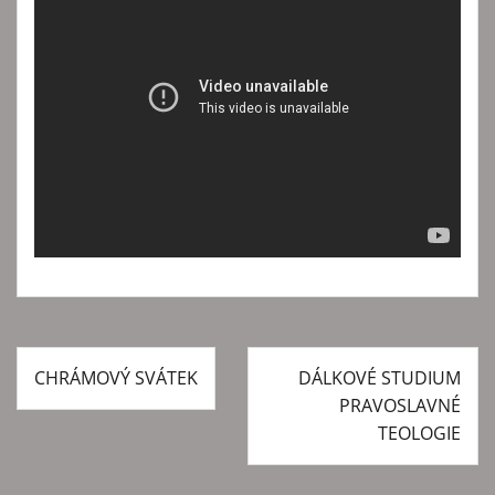
CHRÁMOVÝ SVÁTEK
DÁLKOVÉ STUDIUM
N
PRAVOSLAVNÉ
a
TEOLOGIE
v