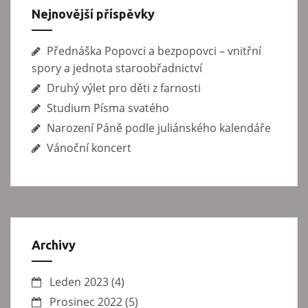
v
Nejnovější příspěvky
e
Přednáška Popovci a bezpopovci – vnitřní
k
spory a jednota staroobřadnictví
Druhý výlet pro děti z farnosti
Studium Písma svatého
Narození Páně podle juliánského kalendáře
Vánoční koncert
Archivy
Leden 2023
(4)
Prosinec 2022
(5)