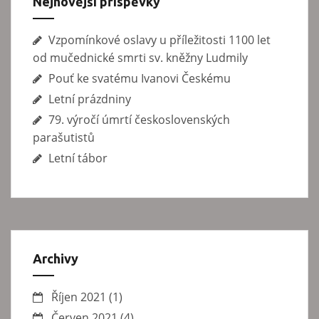
e
Nejnovější příspěvky
k
Vzpomínkové oslavy u příležitosti 1100 let
od mučednické smrti sv. kněžny Ludmily
Pouť ke svatému Ivanovi Českému
Letní prázdniny
79. výročí úmrtí československých
parašutistů
Letní tábor
Archivy
Říjen 2021
(1)
Červen 2021
(4)