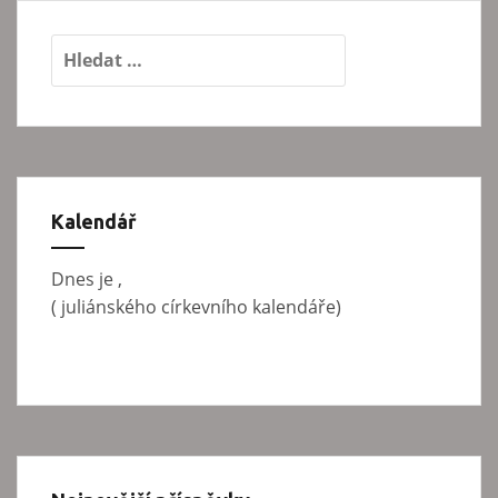
a
V
c
y
e
h
p
l
e
r
d
o
á
Kalendář
p
v
á
ř
Dnes je
,
n
(
juliánského církevního kalendáře)
í
í
s
p
ě
v