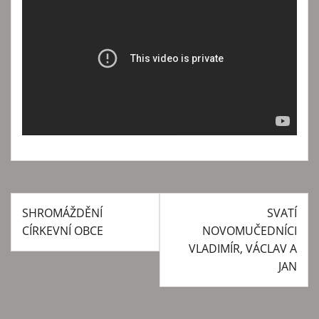
SHROMÁŽDĚNÍ
SVATÍ
N
CÍRKEVNÍ OBCE
NOVOMUČEDNÍCI
a
VLADIMÍR, VÁCLAV A
v
JAN
i
g