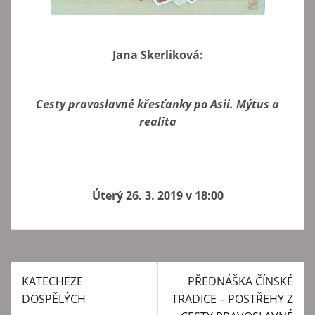
Jana Skerliková:
Cesty pravoslavné křesťanky po Asii. Mýtus a
realita
Úterý 26. 3. 2019 v 18:00
KATECHEZE
PŘEDNÁŠKA ČÍNSKÉ
N
DOSPĚLÝCH
TRADICE – POSTŘEHY Z
a