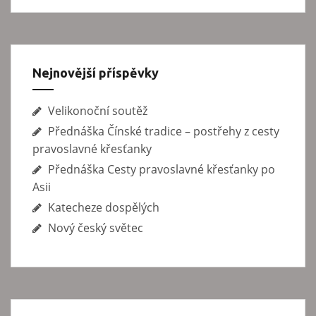
p
ě
v
e
Nejnovější příspěvky
k
Velikonoční soutěž
Přednáška Čínské tradice – postřehy z cesty
pravoslavné křesťanky
Přednáška Cesty pravoslavné křesťanky po
Asii
Katecheze dospělých
Nový český světec