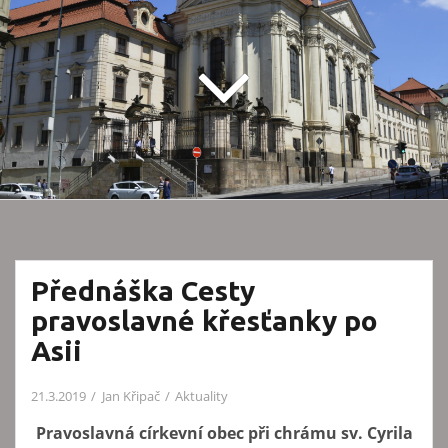
Přednáška Cesty
pravoslavné křesťanky po
Asii
21.3.2019
Jan Křipač
Aktuality
Pravoslavná církevní obec při chrámu sv. Cyrila