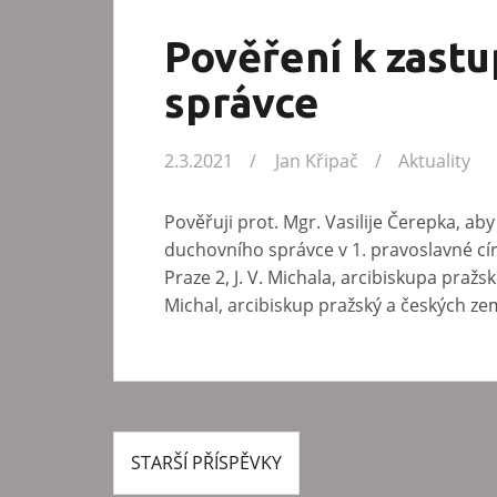
Pověření k zast
správce
2.3.2021
Jan Křipač
Aktuality
Pověřuji prot. Mgr. Vasilije Čerepka, ab
duchovního správce v 1. pravoslavné cír
Praze 2, J. V. Michala, arcibiskupa pražs
Michal, arcibiskup pražský a českých 
STARŠÍ PŘÍSPĚVKY
N