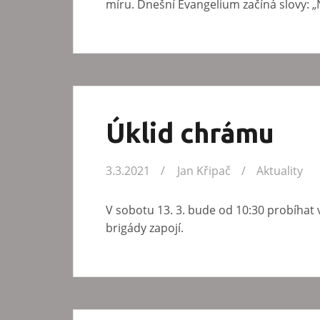
míru. Dnešní Evangelium začíná slovy: „N
Úklid chrámu
3.3.2021
Jan Křipač
Aktuality
V sobotu 13. 3. bude od 10:30 probíhat
brigády zapojí.