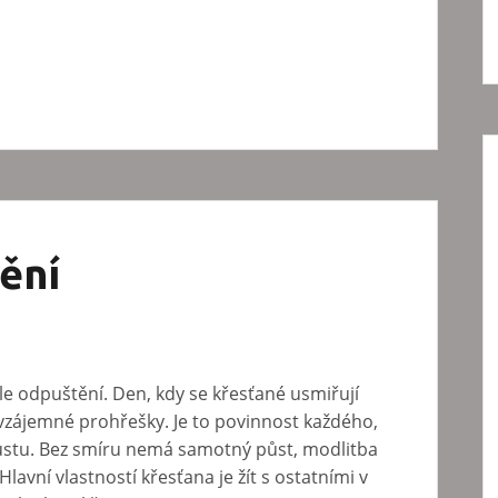
ění
e odpuštění. Den, kdy se křesťané usmiřují
zájemné prohřešky. Je to povinnost každého,
ůstu. Bez smíru nemá samotný půst, modlitba
lavní vlastností křesťana je žít s ostatními v