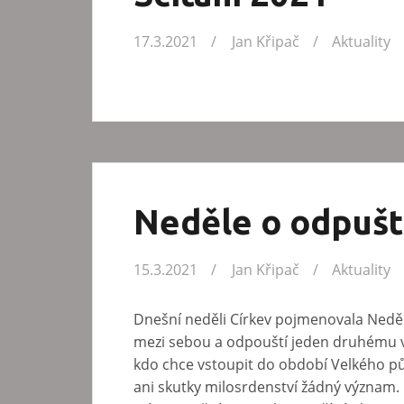
17.3.2021
Jan Křipač
Aktuality
Neděle o odpušt
15.3.2021
Jan Křipač
Aktuality
Dnešní neděli Církev pojmenovala Neděl
mezi sebou a odpouští jeden druhému v
kdo chce vstoupit do období Velkého p
ani skutky milosrdenství žádný význam. H