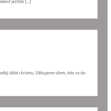
eboť jestliže […]
 velký úklid chrámu. Děkujeme všem, kdo se do