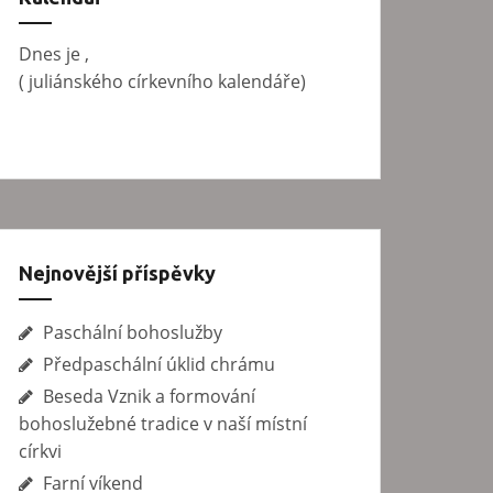
v
á
Dnes je
,
n
(
juliánského církevního kalendáře)
í
Nejnovější příspěvky
Paschální bohoslužby
Předpaschální úklid chrámu
Beseda Vznik a formování
bohoslužebné tradice v naší místní
církvi
Farní víkend