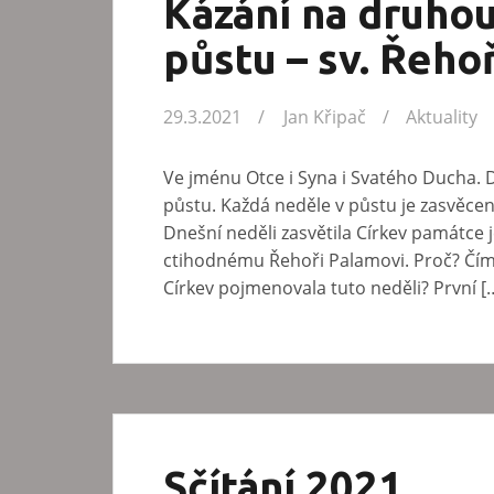
Kázání na druho
půstu – sv. Řeho
29.3.2021
Jan Křipač
Aktuality
Ve jménu Otce i Syna i Svatého Ducha. 
půstu. Každá neděle v půstu je zasvěcen
Dnešní neděli zasvětila Církev památce
ctihodnému Řehoři Palamovi. Proč? Čím s
Církev pojmenovala tuto neděli? První [
Sčítání 2021