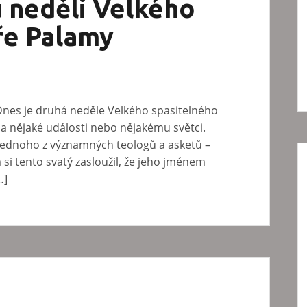
u neděli Velkého
ře Palamy
Dnes je druhá neděle Velkého spasitelného
a nějaké události nebo nějakému světci.
 jednoho z významných teologů a asketů –
i tento svatý zasloužil, že jeho jménem
…]