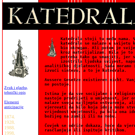
Katedrala stoji tu među nama. 
katedrale se nalaze u svijetu 
bio okrugao. Ali potom je svij
kroz materijalizam. Bila je to
potreba tako ga smanjiti, jer 
izoštrila ljudska svijest, nap
analitičkoj djelatnosti. Sada moramo 
izvuči sintezu, a to je katedrala.
Aussere Gesetze existieren nicht. Van
ne postoje.
Zvuk i glazba,
tehnički opis
Istina je da sve socijalne i religioz
nastoje prodrijeti u umjetnost, jer o
Elementi
nalaze svoja najljepša ostvarenja, al
anticipacije
vjerovati da bilo koja ideja može stv
vrijednost umjetnosti, pa bila ona id
božijeg na zamlji ili na nebu.
1874.
1928.
Čovjek se odriče dokaza, hoće da vjer
1988.
rasčlanjuje ili ispituje kritikom.
1998.