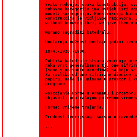
Svako rođenje, svaka konstrukcija, sv
duhovne kategorije ima uvijek isti eg
model: kozmogoniju. Konstrukcija kate
konstrukcija je vidljivog razgovora. 
without knowing them, we give them ou
Moramo sagraditi katedralu.
Unutarnja nužnost postaje jedini izvo
1874.-1928.-1988.
Publika katedrale stvara zvučenje pro
neka vrst generalbassa tj. one šifrir
(samo s upisanim akordima) na koju se
Za razliku od one šifrirane dionice n
papiru, naša je upisana u prostor i k
programe.
Postojanje Forme u vremenu i prostoru
objasniti unutrašnjom potrebom vremen
Forma: Vrijeme trajanja.
Prednost teorijskog: smisao u ravnodu
...